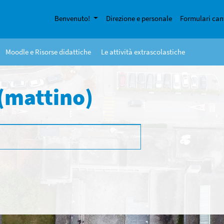
Benvenuto!
Direzione e personale
Formulari can
Moodle e Risorse didattiche
Le attività extrascolastiche
(mattino)