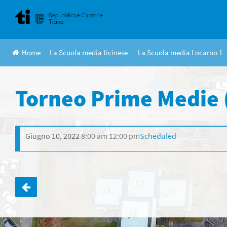
Skip
to
content
Home
La Scuola media ticinese
La Scuola media Locarno 1
Torneo Prime Medie 
Giugno 10, 2022
8:00 am
12:00 pm
Scheduled
Navigazione
articoli