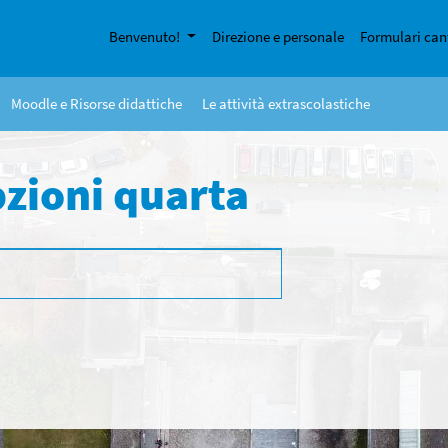
Benvenuto!
Direzione e personale
Formulari can
Moodle e Risorse didattiche
Le attività extrascolastiche
zioni quarta