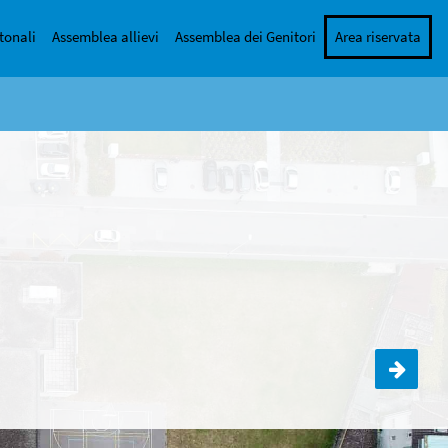
tonali
Assemblea allievi
Assemblea dei Genitori
Area riservata
Serata informativa genitori future prime